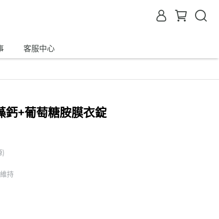
事
客服中心
藻鈣+葡萄糖胺膜衣錠
)
康維持