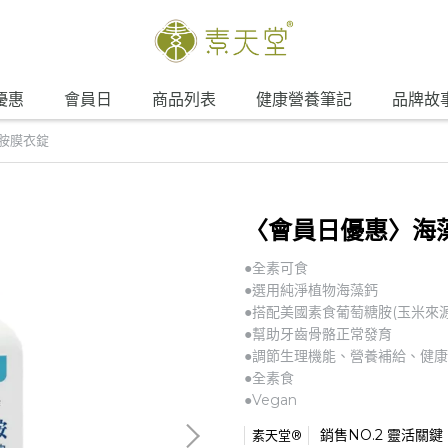
優惠
會員日
商品列表
健康營養筆記
品牌故
胺膜衣錠
〈會員日優惠〉海
●全素可食
●選用純淨植物海藻鈣
●搭配美國素食葡萄糖胺(玉米來源
●幫助牙齒骨骼正常發育
●調節生理機能、營養補給、健
●全素食
●Vegan
銷售NO.2 靈活關鍵
素天堂®