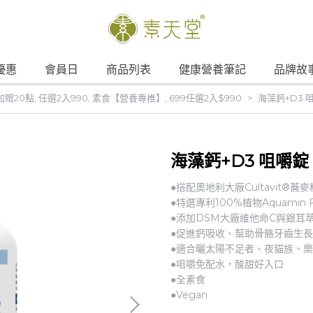
優惠
會員日
商品列表
健康營養筆記
品牌故
加贈20點
,
任選2入990
,
素食【營養專推】
,
699任選2入$990
海藻鈣+D3 
海藻鈣+D3 咀嚼錠
●搭配奧地利大廠Cultavit®蕎麥
●特選專利100%植物Aquamin 
●添加DSM大廠維他命C與銀耳
●促進鈣吸收、幫助骨骼牙齒生
●適合曬太陽不足者、夜貓族、
●咀嚼免配水，酸甜好入口
●全素食
●Vegan