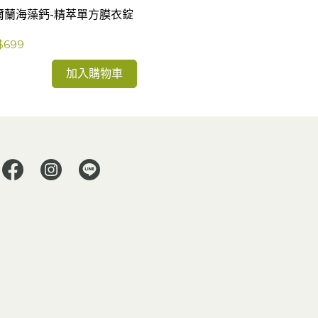
爾蘭海藻鈣-精萃單方膜衣錠
海藻鈣+葡萄糖
$699
NT$699
加入購物車