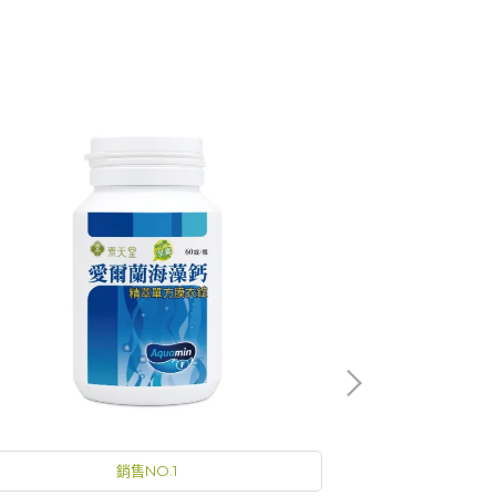
銷售NO.1
銷