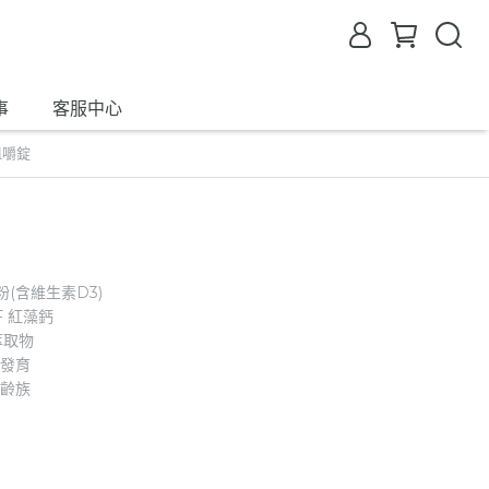
事
客服中心
咀嚼錠
粉(含維生素D3)
F 紅藻鈣
萃取物
長發育
樂齡族